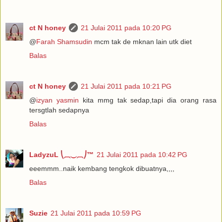
ct N honey
21 Julai 2011 pada 10:20 PG
@
Farah Shamsudin
mcm tak de mknan lain utk diet
Balas
ct N honey
21 Julai 2011 pada 10:21 PG
@
izyan yasmin
kita mmg tak sedap,tapi dia orang rasa
tersgtlah sedapnya
Balas
LadyzuL ⎝⏠⏝⏠⎠™
21 Julai 2011 pada 10:42 PG
eeemmm..naik kembang tengkok dibuatnya,,,,
Balas
Suzie
21 Julai 2011 pada 10:59 PG