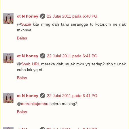
ct N honey
22 Julai 2011 pada 6:40 PG
@
Suzie
kita mmg dah tahu serangga tu kotor,cm ne nak
mknnya
Balas
ct N honey
22 Julai 2011 pada 6:41 PG
@
Shah URL
mereka dah muak mkn yg sedap2 sbb tu nak
cuba lak yg ni
Balas
ct N honey
22 Julai 2011 pada 6:41 PG
@
merahitujambu
selera masing2
Balas