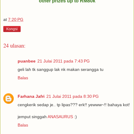
other prizes up to RM80k
at
7:20 PG
Kongsi
24 ulasan:
puanbee
21 Julai 2011 pada 7:43 PG
geli lah tk sanggup lak nk makan serangga tu
Balas
Farhana Jafri
21 Julai 2011 pada 8:30 PG
cengkerik sedap je.. tp lipas??? erk!! yewww~!! bahaya kot!
jemput singgah
ANASAURUS
:)
Balas