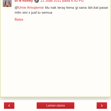
ct N honey
22 Julai 2011 pada 6:42 PG
@
Umie Artoqiemie
klu nak teray kena gi sana lah,kat pasar
mlm sini x jual tu semua
Balas
‹
›
Laman utama