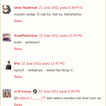
Umie Nadhirah
21 Julai 2011 pada 8:38 PTG
macam sedap :D nak try. nak try. hahahahha.
Balas
AnakPakZohar
22 Julai 2011 pada 12:25 PG
euiiiii... yarkksss!!
Balas
iPai
22 Julai 2011 pada 12:47 PG
nyum2 .. sedapnya .. sweet laa diorg ni ..
Balas
ct N honey
22 Julai 2011 pada 6:39 PG
@
LadyzuL ⎝⏠⏝⏠⎠™
dah selera mereka nak buat cam ne
Balas