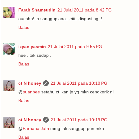
Farah Shamsudin
21 Julai 2011 pada 8:42 PG
ouchhh! ta sangguplaaa.. eiii.. disgusting..!
Balas
izyan yasmin
21 Julai 2011 pada 9:55 PG
hee . tak sedap .
Balas
ct N honey
21 Julai 2011 pada 10:18 PG
@
puanbee
setahu ct ikan je yg mkn cengkerik ni
Balas
ct N honey
21 Julai 2011 pada 10:19 PG
@
Farhana Jafri
mmg tak sanggup pun mkn
Balas