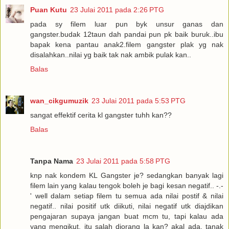
Puan Kutu
23 Julai 2011 pada 2:26 PTG
pada sy filem luar pun byk unsur ganas dan
gangster.budak 12taun dah pandai pun pk baik buruk..ibu
bapak kena pantau anak2.filem gangster plak yg nak
disalahkan..nilai yg baik tak nak ambik pulak kan..
Balas
wan_cikgumuzik
23 Julai 2011 pada 5:53 PTG
sangat effektif cerita kl gangster tuhh kan??
Balas
Tanpa Nama
23 Julai 2011 pada 5:58 PTG
knp nak kondem KL Gangster je? sedangkan banyak lagi
filem lain yang kalau tengok boleh je bagi kesan negatif.. -.-
' well dalam setiap filem tu semua ada nilai postif & nilai
negatif.. nilai positif utk diikuti, nilai negatif utk diajdikan
pengajaran supaya jangan buat mcm tu, tapi kalau ada
yang mengikut, itu salah diorang la kan? akal ada, tanak