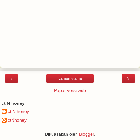
‹
›
Laman utama
Papar versi web
ct N honey
ct N honey
ctNhoney
Dikuasakan oleh
Blogger
.