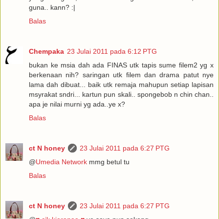
guna.. kann? :|
Balas
Chempaka
23 Julai 2011 pada 6:12 PTG
bukan ke msia dah ada FINAS utk tapis sume filem2 yg x
berkenaan nih? saringan utk filem dan drama patut nye
lama dah dibuat... baik utk remaja mahupun setiap lapisan
msyrakat sndri... kartun pun skali.. spongebob n chin chan..
apa je nilai murni yg ada..ye x?
Balas
ct N honey
23 Julai 2011 pada 6:27 PTG
@
Umedia Network
mmg betul tu
Balas
ct N honey
23 Julai 2011 pada 6:27 PTG