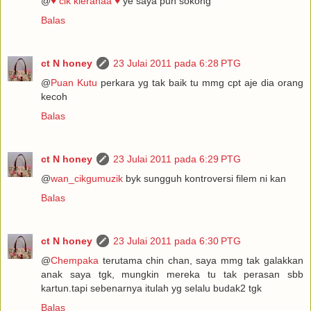
@
♥ cik kieranaa ♥
ye saya pun sokong
Balas
ct N honey
23 Julai 2011 pada 6:28 PTG
@
Puan Kutu
perkara yg tak baik tu mmg cpt aje dia orang
kecoh
Balas
ct N honey
23 Julai 2011 pada 6:29 PTG
@
wan_cikgumuzik
byk sungguh kontroversi filem ni kan
Balas
ct N honey
23 Julai 2011 pada 6:30 PTG
@
Chempaka
terutama chin chan, saya mmg tak galakkan
anak saya tgk, mungkin mereka tu tak perasan sbb
kartun.tapi sebenarnya itulah yg selalu budak2 tgk
Balas