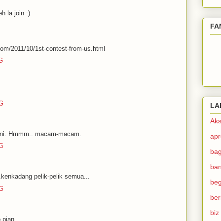
 la join :)
FA
.com/2011/10/1st-contest-from-us.html
G
TG
LA
Aks
a ni. Hmmm.. macam-macam.
ap
TG
ba
ban
..kenkadang pelik-pelik semua...
beg
TG
ber
biz
 pian