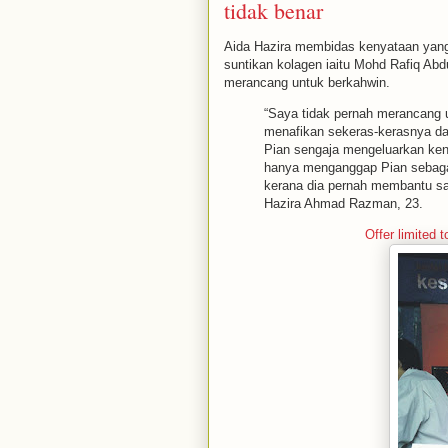
tidak benar
Aida Hazira membidas kenyataan yang
suntikan kolagen iaitu Mohd Rafiq A
merancang untuk berkahwin.
“Saya tidak pernah merancang 
menafikan sekeras-kerasnya da
Pian sengaja mengeluarkan keny
hanya menganggap Pian sebagai
kerana dia pernah membantu saya
Hazira Ahmad Razman, 23.
Offer limited t