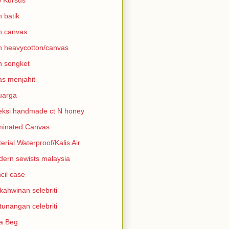
n batik
n canvas
n heavycotton/canvas
n songket
as menjahit
uarga
eksi handmade ct N honey
minated Canvas
erial Waterproof/Kalis Air
ern sewists malaysia
cil case
kahwinan selebriti
tunangan celebriti
a Beg