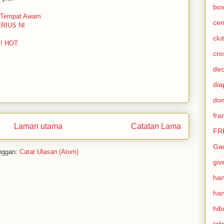
box
i Tempat Awam
cen
ERIUS NI
clu
!! HOT
cro
de
dia
do
fra
Laman utama
Catatan Lama
FRE
Ga
nggan:
Catat Ulasan (Atom)
gi
ha
han
hib
Inf