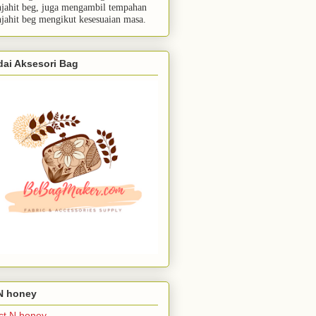
jahit beg, juga mengambil tempahan
jahit beg mengikut kesesuaian masa.
dai Aksesori Bag
 N honey
ct N honey