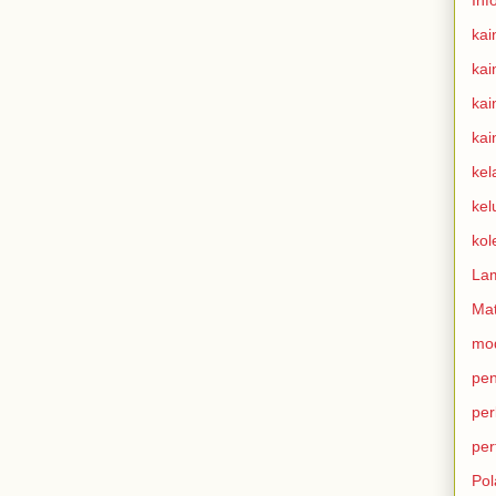
kai
kai
kai
kai
kel
kel
kol
La
Mat
mod
pen
per
per
Pol