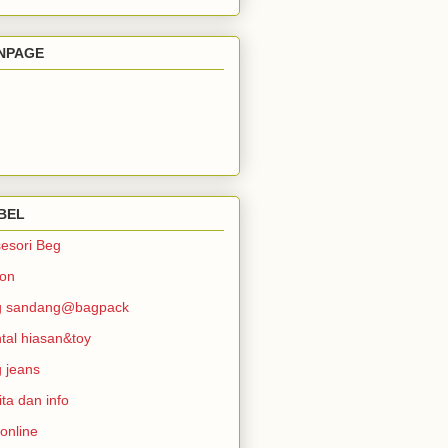
NPAGE
BEL
esori Beg
ron
g sandang@bagpack
tal hiasan&toy
 jeans
ita dan info
 online