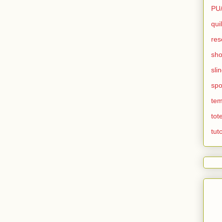
PU
quil
res
sho
sli
spo
te
tot
tuto