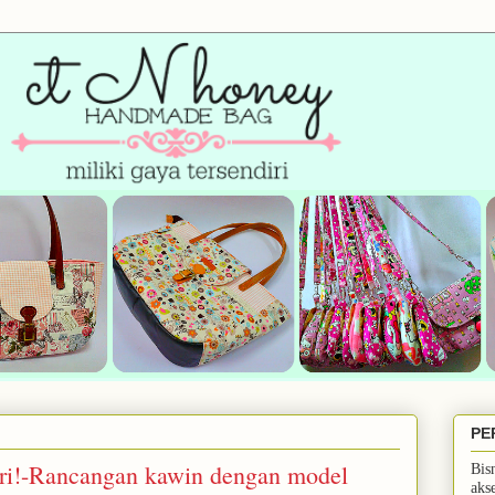
PE
iri!-Rancangan kawin dengan model
Bis
aks