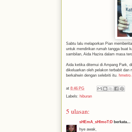
Sabtu lalu melaporkan Pian memberit
untuk mendirikan rumah tangga buat k
sambilan, Aida Hazira dalam masa terd
Aida ketika ditemui di Ampang Park, 
dikeluarkan oleh pelakon terbabit da
berkahwin dengan selebriti itu.
hmetro
at
8:46 PG
Labels:
hiburan
5 ulasan:
sHEmA_sHImoT:D
berkata...
hye awak,