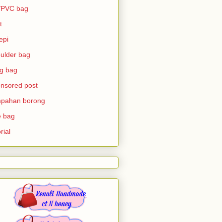
/PVC bag
t
epi
ulder bag
ng bag
nsored post
mpahan borong
e bag
rial