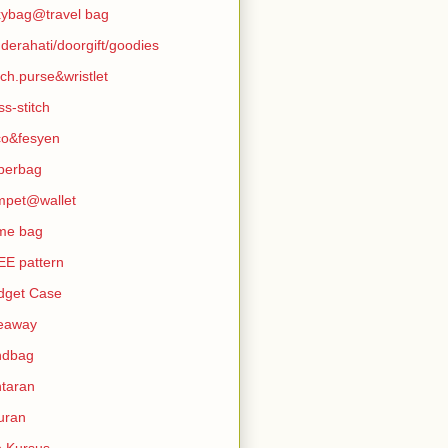
ybag@travel bag
derahati/doorgift/goodies
tch.purse&wristlet
ss-stitch
co&fesyen
perbag
mpet@wallet
me bag
E pattern
dget Case
veaway
ndbag
taran
uran
o Kursus