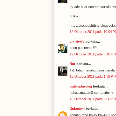
sy ade buat contest kat sini,meh
ni link..
http://preciousfitting.blogspot
12 Oktober 2011 pada 10:04 P
cik kiwi's
berkata...
booo piannnnnn!!!!
12 Oktober 2011 pada 3:10 P
Nur
berkata...
Tak tahu menahu pasal bend
13 Oktober 2011 pada 1:39 P
puteraduyong
berkata...
haha...macam2 cerita artis ni.
15 Oktober 2011 pada 2:00 P
Unknown
berkata...
pondan mne boley kawin !! boo